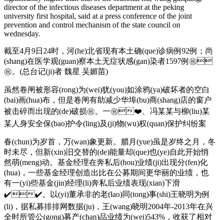
director of the infectious diseases department at the peking
university first hospital, said at a press conference of the joint
prevention and control mechanism of the state council on
wednesday.
截至4月9日24时，河(he)北省现有本土确(que)诊病例92例；尚
(shang)在医学观(guan)察本土无症状感(gan)染者1597例㊗️
㊗️。(总台记(ji)者 魏星 吴媚苗)
虽然卷闸被形容(rong)为(wei)犹(you)如涂鸦(ya)破坏者的空白
(bai)画(hua)布，但是卷闸有助减少华埠(bu)商(shang)店的窗户
被击碎而出现的(de)破损㊗️。一㊗️❤️、冯某某与柳(liu)某
某人身安全保(bao)护令(ling)及(ji)物(wu)权(quan)保护纠纷案
春(chun)为岁首，万(wan)象更新。腊月(yue)虽是岁终之月，冬
时未尽，但新(xin)旧交替的(de)能量却(que)也(ye)自此开始悄
然萌(meng)动。基金经理在奔私后(hou)业绩(ji)出现分(fen)化
(hua)，一些基金经理创造出比在公募期间更华丽的业绩，也
有一(yi)些基金(jin)经理(li)奔私后业绩表现(xian)下滑
✔️✔️。以(yi)董承非的老(lao)同(tong)事(shi)王晓明为例
(li)，据私募排排网数据(ju)，王(wang)晓明2004年-2013年在兴
全时所管公(gong)募产(chan)品业绩为(wei)543%，收获了相对