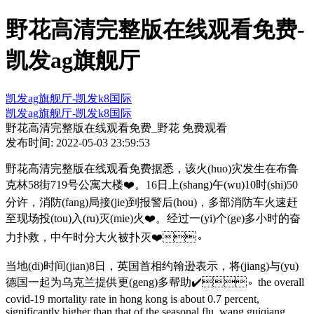
野花高清完整版在线观看免费-
凯发ag旗舰厅
凯发ag旗舰厅-凯发k8国际
凯发ag旗舰厅-凯发k8国际
野花高清完整版在线观看免费_野花 免费观看
发布时间: 2022-05-03 23:59:53
野花高清完整版在线观看免费据悉，该火(huo)灾发生在布鲁
克林58街719号公寓大楼❤️。16日上(shang)午(wu)10时(shi)50
分许，消防(fang)局接(jie)到报警后(hou)，多部消防车火速赶
至现场投(tou)入(ru)灭(mie)火❤️。经过一(yi)个(ge)多小时的奋
力扑救，中午时分大火被扑灭❤️。
当地(di)时间(jian)8日，英国首相约翰逊表示，将(jiang)与(yu)
德国一起为乌克兰提供更(geng)多帮助✔️。the overall
covid-19 mortality rate in hong kong is about 0.7 percent,
significantly higher than that of the seasonal flu, wang guiqiang,