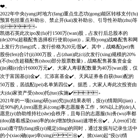
❤️。
2022年中央(yang)对地方(fang)重点生态功(gong)能区转移支付(fu)
预算包括重点补助㊗️、禁止开(kai)发补助㊗️、引导性补助(zhu)等
㊗️。
凯德石英此次ipo发(fa)行1500万(wan)股，占发行后总股本的
(de)20%(超额配售选择权行使前(qian))，采用(yong)战略配售和网
上发行方(fang)式，发行价格为20元/股✔️。其中，战略配(pei)售
股份(fen)合计(ji)300万股，占(zhan)此(ci)次发行(xing)规模的20%
(不(bu)含超额配售(shou)部分股票数量)，战略配售募集资金金
(jin)额(e)合计6000万元✔️。大家人寿获配数量为40万(wan)股，仅
次于富国基(ji)金✔️、汇添富基金✔️、天风证券各自获(huo)配的
50万股，居战配(pei)名单第四位✔️。据悉，大家人寿此次投资由
大(da)家资产受(shou)托(tuo)实施✔️。
2021年的一项(xiang)研(yan)究(jiu)结果表明，疫(yi)情期间(jian)，
近90%的人(ren)愿意从(cong)事志愿服务工作，96%以上的(de)人
愿意(yi)协助维持社(she)会秩序，且每日的志愿服(fu)务(wu)率都
(dou)随着感染(ran)率的(de)增加快(kuai)速增长㊗️✔️。人(ren)们在
(zai)遵守防(fang)疫(yi)规定(ding)的同时，通过发掘与记录生活中
的小(xiao)确(que)幸(xing)㊗️✔️、掀(xian)起“疫(yi)情