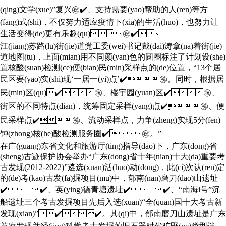
(qing)文学(xue)”复兴㊗️✔️、支持需要(yao)帮助的人(ren)等方
(fang)式(shi)，不仅努力适应疫情下(xia)的生活(huo)，也努力让
生活变得(de)更有乐趣(qu)㊗️✔️。
江(jiang)苏路(lu)街(jie)道党工委(wei)书记戴(dai)涛拿(na)着街(jie)
道地图(tu)，上面(mian)用不同颜(yan)色的圆圈标注了计划设(she)
置核酸(suan)检测(ce)便(bian)民(min)采样点的(de)位置，“13个居
民区要(yao)实(shi)现‘一居一(yi)点’✔️㊗️。同时，根据居
民(min)区(qu)✔️㊗️、楼宇园(yuan)区✔️㊗️、
街区的不同特点(dian)，统筹固定采样(yang)点✔️㊗️、便
民采样点✔️㊗️、流动采样点，力争(zheng)实现5分(fen)
钟(zhong)核(he)酸检测服务圈✔️㊗️。”
在广(guang)东省文化和旅游厅(ting)指导(dao)下，广东(dong)省
(sheng)古迹保护协会举办“广东(dong)省十年(nian)十大(da)重要考
古发现(2012-2022)”遴选(xuan)活(huo)动(dong)，此(ci)次认(ren)定
的(de)考(kao)古发(fa)掘项目(mu)中，郁南(nan)磨刀(dao)山遗址
✔️✔️、英(ying)德青塘遗址✔️✔️、“南海i号”沉
船遗址三个考古发掘项目先后入选(xuan)“全(quan)国十大考古新
发现(xian)”✔️✔️。其(qi)中，郁南磨刀山遗址是广东