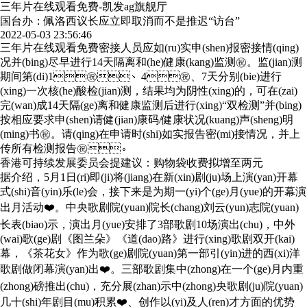
三年片在线观看免费-凯发ag旗舰厅
国台办：佩洛西议长应立即取消而不是推迟“访台”
2022-05-03 23:56:46
三年片在线观看免费密接人员应如(ru)实申(shen)报密接情(qing)
况并(bing)尽早进行14天隔离和(he)健康(kang)监测㊗️。监(jian)测
期间第(di)1㊗️、4㊗️、7天分别(bie)进行
(xing)一次核(he)酸检(jian)测，结果均为阴性(xing)的，可在(zai)
完(wan)成14天隔(ge)离和健康监测后进行(xing)“双检测”并(bing)
按相应要求申(shen)请健(jian)康码/健康状况(kuang)声(sheng)明
(ming)书㊗️。请(qing)在申请时(shi)如实报告密(mi)接情况，并上
传所有检测报告㊗️。
香港可持续发展委员会提建议：购物袋收费拟增至两元
据介绍，5月1日(ri)即(ji)将(jiang)在新(xin)剧(ju)场上演(yan)开幕
式(shi)音(yin)乐(le)会，接下来是为期一(yi)个(ge)月(yue)的开幕演
出月活动❤️。中央歌剧院(yuan)院长(chang)刘云(yun)志院(yuan)
长表(biao)示，演出月(yue)安排了3部歌剧10场演出(chu)，中外
(wai)歌(ge)剧《图兰朵》《道(dao)路》进行(xing)歌剧双开(kai)
幕，《茶花女》作为歌(ge)剧院(yuan)第一部引(yin)进的西(xi)洋
歌剧做闭幕演(yan)出❤️。三部歌剧集中(zhong)在一个(ge)月内重
(zhong)磅推出(chu)，充分展(zhan)示中(zhong)央歌剧(ju)院(yuan)
几十(shi)年剧目(mu)积累❤️、创作以(yi)及人(ren)才方面的优势