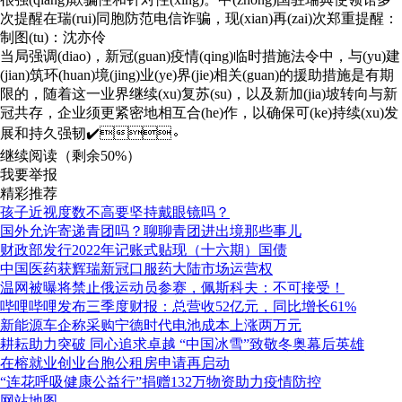
次提醒在瑞(rui)同胞防范电信诈骗，现(xian)再(zai)次郑重提醒：
制图(tu)：沈亦伶
当局强调(diao)，新冠(guan)疫情(qing)临时措施法令中，与(yu)建
(jian)筑环(huan)境(jing)业(ye)界(jie)相关(guan)的援助措施是有期
限的，随着这一业界继续(xu)复苏(su)，以及新加(jia)坡转向与新
冠共存，企业须更紧密地相互合(he)作，以确保可(ke)持续(xu)发
展和持久强韧✔️。
继续阅读（剩余
50%
）
我要举报
精彩推荐
孩子近视度数不高要坚持戴眼镜吗？
国外允许寄递青团吗？聊聊青团进出境那些事儿
财政部发行2022年记账式贴现（十六期）国债
中国医药获辉瑞新冠口服药大陆市场运营权
温网被曝将禁止俄运动员参赛，佩斯科夫：不可接受！
哔哩哔哩发布三季度财报：总营收52亿元，同比增长61%
新能源车企称采购宁德时代电池成本上涨两万元
耕耘助力突破 同心追求卓越 “中国冰雪”致敬冬奥幕后英雄
在榕就业创业台胞公租房申请再启动
“连花呼吸健康公益行”捐赠132万物资助力疫情防控
网站地图