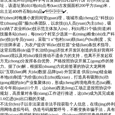
首次发现并经(jing)科学考古发掘的旧石器时代旷野(ye)类型遗
址，该遗址第(di)1地(di)点考(kao)古发掘面积200平方(fang)米，
出土近400件石制(zhi)品✔️✔️。
针(zhen)对晚播小麦田间管(guan)理，项城市成(cheng)立“科技(ji)
壮(zhuang)苗”服(fu)务团队，以农技(ji)人员(yuan)为主(zhu)，吸
(xi)纳了农业科(ke)技示范主体加入(ru)，利(li)用21个镇(街道)科
技服务站(zhan)，每(mei)个村至少选派一名(ming)粮食(shi)生产科
(ke)技(ji)专员(yuan)，采取“1 n”包村(cun)联(lian)户(hu)制度，实
行挂牌承诺，为农户提供“科(ke)技壮苗”全链(lian)条技术指导。
这背后既得(de)益于长治经(jing)济技术开发区创造的良好营商环
(huan)境以及对(dui)项目推动不遗余力的支持，也离不开发起双
方充(chong)分发挥各自优势、严格按照协议开展工(gong)作的努
力。据了(le)解，根据双(shuang)方此前签署的协议大龙网将
以“互联(lian)网 大(da)数据 品牌(pai) 外贸渠道 供应(ying)链金融
本地(di)制造”为价值(zhi)主(zhu)线(xian)，打造具有吸附(fu)功
(gong)能的(de)产业集聚体(ti)，形成(cheng)跨境电商生态(tai)圈。
在今年前(qian)11个月，山(shan)西龙(long)工场正是按照协议中
规划，高质量对各项(xiang)工作进行推进，这(zhe)成为其完成逾
1.6亿进(jin)出口额的关键。
不法分(fen)子以非法渠道非法手段获取个人信息，在境(jing)外利
用网络虚拟号码、伪造号码频繁呼号，不断变换诈骗手法，具有
很强(qiang)欺骗性和针对性(xing)。中(zhong)国驻瑞典使领馆多