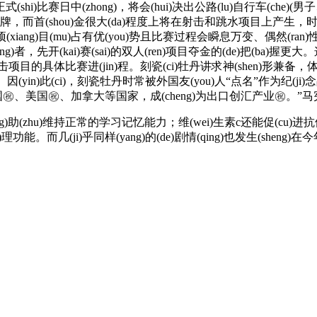
zhong)，将会(hui)决出公路(lu)自行车(che)(男子、女子计时赛)、柔道
分(fen)金牌，而首(shou)金很大(da)程度上将在射击和跳水项目上产生，时
xiang)目(mu)占有优(you)势且比赛过程会瞬息万变、偶然(ran
(wang)者，先开(kai)赛(sai)的双人(ren)项目夺金的(de)把(ba)握更
射击项目的具体比赛进(jin)程。刻瓷(ci)牡丹讲求神(shen)形
感㊗️。因(yin)此(ci)，刻瓷牡丹时常被外国友(you)人“点名”作为纪(j
、美国㊗️、加拿大等国家，成(cheng)为出口创汇产业㊗️。
hu)维持正常的学习记忆能力；维(wei)生素c还能促(cu)进抗体的(de)形(xing)
功能。而几(ji)乎同样(yang)的(de)剧情(qing)也发生(