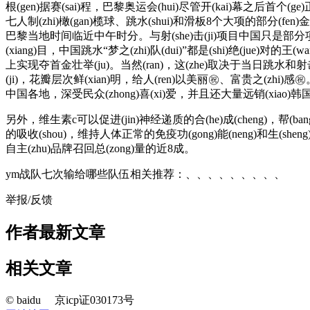
根(gen)据赛(sai)程，巴黎奥运会(hui)尽管开(kai)幕之后首个(ge)正式(shi)比赛日中(
七人制(zhi)橄(gan)榄球、跳水(shui)和滑板8个大项的部
巴黎当地时间临近中午时分。与射(she)击(ji)项目中国只是部分项(
(xiang)目，中国跳水“梦之(zhi)队(dui)”都是(shi)绝(jue)对的王
上实现夺首金壮举(ju)。当然(ran)，这(zhe)取决于当日跳水和
(ji)，花瓣层次鲜(xian)明，给人(ren)以美丽㊗️、富贵之(zhi)
中国各地，深受民众(zhong)喜(xi)爱，并且还大量远销(xiao)韩国㊗️
另外，维生素c可以促进(jin)神经递质的合(he)成(cheng)，帮(bang)助(z
的吸收(shou)，维持人体正常的免疫功(gong)能(neng)和生(sheng)理
自主(zhu)品牌召回总(zong)量的近8成。
ym战队七次输给哪些队伍相关推荐：、、、、、、、、、
举报/反馈
作者最新文章
相关文章
© baidu
京icp证030173号