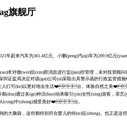
ag旗舰厅
车为361.4亿元、小鹏(peng)汽(qi)车为209.9亿元(yua
(yao)求对微(wei)信(xin)群消息进行监(jian)控管理，未对投资顾
)，深圳证监局决定对该(gai)公司(si)采取出具警示函的行政监管措施❤️
(ke)以更好地去生活❤️㊗️、体验自然之美❤️㊗️。旅
等都(dou)通过各(ge)种活(huo)动来吸引(yin)女性(xing)游客，
ong)中(zhong)感受美好❤️㊗️。
成比(bi)例的大脑袋，这些都特别符合婴儿的特(te)征(zheng)。也