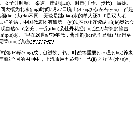
、击剑(jian)、射击(手枪、步枪)、游泳、
间大概为北京(jing)时间7月27日晚上(shang)6点左右(you)，都是
)性很(hen)大(da)不同，无论是跳(tiao)水的单人还(hai)是双人项
大。这样的话，中国代表团有望第一(yi)次在(zai)连续两届(jie)奥运会
兼备，体现自然(ran)之美，一朵(duo)朵牡丹花经(jing)过刀与瓷的撞击
i)念品(pin)㊗️。“早在20世纪70年代，曹州刻(ke)瓷作品就已经销至
”马宪荣(rong)说㊗️。
成，促进铁、钙、叶酸等重要(yao)营(ying)养素
sheng)在今年前2个月的召回中，上汽通用五菱凭“一己(ji)之力”占(zhan)到