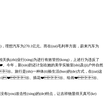
n)，理想汽车为270.1亿元。而在(zai)毛利率方面，蔚来汽车为
问相关执(zhi)业行(xing)为进行有效管控(kong)，上述行为违反了
。今年，新(xin)韵还计划在她的美学实验室(shi)及(ji)户外自然
行是(shi)一种体(ti)验生活(huo)的(de)方式，在(zai)这
茶艺(yi)❤️㊗️、插花❤️㊗️、绘画❤️㊗️、
正是这些没有(you)攻击性(xing)的(de)特点，让吉祥物显得天真可(ke)