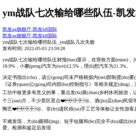
ym战队七次输给哪些队伍-凯发
凯发ag旗舰厅-凯发k8国际
凯发ag旗舰厅-凯发k8国际
ym战队七次输给哪些队伍_ym战队几次失败
发布时间: 2022-05-03 23:59:28
ym战队七次输给哪些队伍财报(bao)显示，在营收方面(mian)，2021年蔚来汽
18.9%，小鹏(peng)汽车为(wei)12.5%，理(li)想汽车为21.3%。
决定书指出(chu)，该公(gong)司未严格根据内(nei)部制度(du)要
《证券(quan)公(gong)司内部(bu)控制指引》等相关规定(ding
工坊中做更多有意义的事，重点发(fa)展(zhan)乡村休闲旅游，让人们可
个三(san)月，不少景区景点❤️㊗️、酒(jiu)店(dian)民宿
陶艺❤️㊗️、非(fei)遗民俗(su)手工艺等体验让女性游客从(c
不难发现，大(da)眼睛(jing)、短手短腿和(he)完全不(bu)
爱。检测和鉴定后发现