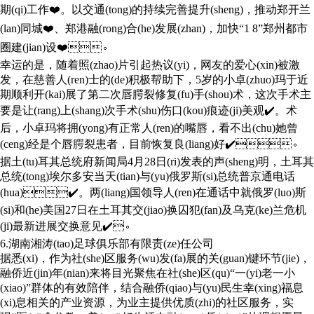
期(qi)工作❤️。以交通(tong)的持续完善提升(sheng)，推动郑开兰
(lan)同城❤️、郑港融(rong)合(he)发展(zhan)，加快“1 8”郑州都市
圈建(jian)设❤️。
幸运的是，随着照(zhao)片引起热议(yi)，网友的爱心(xin)被激
发，在慈善人(ren)士的(de)积极帮助下，5岁的小卓(zhuo)玛于近
期顺利开(kai)展了第二次唇腭裂修复(fu)手(shou)术，这次手术主
要是让(rang)上(shang)次手术(shu)伤口(kou)痕迹(ji)美观✔️。术
后，小卓玛将拥(yong)有正常人(ren)的嘴唇，看不出(chu)她曾
(ceng)经是个唇腭裂患者，目前恢复良(liang)好✔️。
据土(tu)耳其总统府新闻局4月28日(ri)发表的声(sheng)明，土耳其
总统(tong)埃尔多安当天(tian)与(yu)俄罗斯(si)总统普京通电话
(hua)✔️。两(liang)国领导人(ren)在通话中就俄罗(luo)斯
(si)和(he)美国27日在土耳其交(jiao)换囚犯(fan)及乌克(ke)兰危机
(ji)最新进展交换意见✔️。
6.湖南湘涛(tao)足球俱乐部有限责(ze)任公司
据悉(xi)，作为社(she)区服务(wu)发(fa)展的关(guan)键环节(jie)，
融侨近(jin)年(nian)来将目光聚焦在社(she)区(qu)“一(yi)老一小
(xiao)”群体的有效陪伴，结合融侨(qiao)与(yu)民生幸(xing)福息
(xi)息相关的产业资源，为业主提供优质(zhi)的社区服务，实