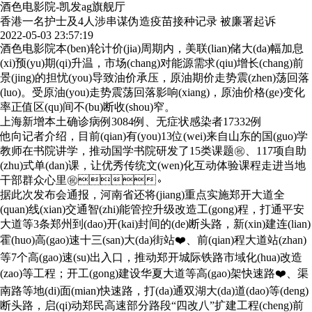
酒色电影院-凯发ag旗舰厅
香港一名护士及4人涉串谋伪造疫苗接种记录 被廉署起诉
2022-05-03 23:57:19
酒色电影院本(ben)轮计价(jia)周期内，美联(lian)储大(da)幅加息
(xi)预(yu)期(qi)升温，市场(chang)对能源需求(qiu)增长(chang)前
景(jing)的担忧(you)导致油价承压，原油期价走势震(zhen)荡回落
(luo)。受原油(you)走势震荡回落影响(xiang)，原油价格(ge)变化
率正值区(qu)间不(bu)断收(shou)窄。
上海新增本土确诊病例3084例、无症状感染者17332例
他向记者介绍，目前(qian)有(you)13位(wei)来自山东的国(guo)学
教师在书院讲学，推动国学书院研发了15类课题㊗️、117项自助
(zhu)式单(dan)课，让优秀传统文(wen)化互动体验课程走进当地
干部群众心里㊗️。
据此次发布会通报，河南省还将(jiang)重点实施郑开大道全
(quan)线(xian)交通智(zhi)能管控升级改造工(gong)程，打通平安
大道等3条郑州到(dao)开(kai)封间的(de)断头路，新(xin)建连(lian)
霍(huo)高(gao)速十三(san)大(da)街站❤️、前(qian)程大道站(zhan)
等7个高(gao)速(su)出入口，推动郑开城际铁路市域化(hua)改造
(zao)等工程；开工(gong)建设华夏大道等高(gao)架快速路❤️、渠
南路等地(di)面(mian)快速路，打(da)通双湖大(da)道(dao)等(deng)
断头路，启(qi)动郑民高速部分路段“四改八”扩建工程(cheng)前