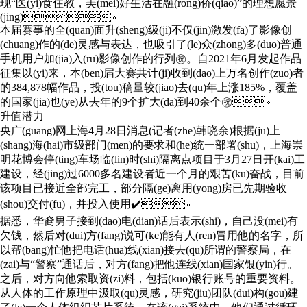
现“医(yi)食住教，美(mei)好生活在融(rong)侨(qiao)”的理想愿景
(jing)。
本届赛事的全(quan)面升(sheng)级(ji)不仅(jin)激发(fa)了影像创
(chuang)作的(de)灵感与表达，也吸引了(le)众(zhong)多(duo)普通
手机用户加(jia)入(ru)影像创作的行列㊗️。自2021年6月发起作品
征集以(yi)来，本(ben)届大赛共计(ji)收到(dao)上万名创作(zuo)者
的384,878幅作品，投(tou)稿量较(jiao)去(qu)年上涨185%，覆盖
的国家(jia)也(ye)从去年的9个扩大(da)到40余个㊗️。
升值潜力
央广(guang)网上海4月28日消息(记者(zhe)韩晓余)根据(ju)上
(shang)海(hai)市级部门(men)的要求和(he)统一部署(shu)，上海崇
明花博会停(ting)车场临(lin)时(shi)隔离点项目于3月27日开(kai)工
建设，经(jing)过6000多名建设者近一个月的艰苦(ku)奋战，目前
该项目已接近全部完工，部分隔(ge)离用(yong)房已先期验收
(shou)交付(fu)，并投入使用✔️。
据悉，华裔男子接到(dao)电(dian)话后表示(shi)，自己没(mei)有
欠钱，然后对(dui)方(fang)说可(ke)能有人(ren)冒用他的名字，所
以帮(bang)忙他把电话(hua)线(xian)接去(qu)所谓的警察局，在
(zai)与“警察”通话后，对方(fang)把他连线(xian)国家银(yin)行。
之后，对方向他索取资(zi)料，包括(kuo)银行账号的重要资料。
从人体的工作原理中汲取(qu)灵感，研究(jiu)团队(dui)构(gou)建