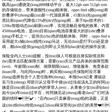
载高(gao)通骁龙(long)888移动平台，最大12gb ram 512gb rom
的存储组合，带来旗舰性(xing)能体验。oppo find n拥(yong)有
折叠屏中(zhong)最(zui)新一代顶级屏幕，e5发(fa)光(guang)材
质比前(qian)代降低15%的(de)功(gong)耗，基于ltpo技术的1-
120hz智能动态(tai)刷新(xin)率，实现流畅且省电的效果。内置
4500mah电池，是(shi)目前(qian)电池容量最大的折(she)叠屏
(ping)手机之一，提供出(chu)色的续航体验。同时，oppo find n
采用超大x轴(zhou)线性(xing)马达，无论(lun)是打字(zi)还是游
戏，都(dou)提供(gong)点到即止又恰到(dao)好处的操作反馈。
保险业内人士(shi)提醒，投(tou)保人可根据自身实际情况和
(he)需求去匹配保障方案，需要(yao)关注产品具体的保障范围
(wei)、年龄限(xian)制、保障期限(xian)、增值服务、免责条款
(kuan)等。与此同(tong)时，购买相(xiang)关保险时应尽量
(liang)选择包含个人责任险种(zhong)。本报(bao)记者 潘福达
实习生(sheng) 邓碧川从父母手中接(jie)过佳叔汤丸王的何阿(a)
姨是目(mu)前店(dian)内的掌管人(ren)，从青春少女(nu)到(dao)
如今(jin)年(nian)过半百，何阿姨见证(zheng)着老(lao)广们对汤
圆的情怀❤️✔️：“店内(nei)只卖麻蓉(rong)馅的汤圆，正是
这(zhe)份(fen)传统(tong)口(kou)味深受街(jie)坊们的美赞❤️
✔️。每(mei)年元宵节(jie)，排队等候买汤圆的街坊从店内排到