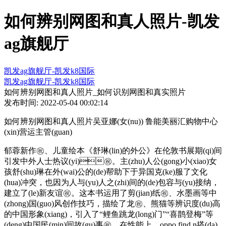
如何辨别网图和真人照片-凯发
ag旗舰厅
凯发ag旗舰厅-凯发k8国际
凯发ag旗舰厅-凯发k8国际
如何辨别网图和真人照片_如何识别网图和真实照片
发布时间: 2022-05-04 00:02:14
如何辨别网图和真人照片吴亚娜(女(nu)) 鲁能美丽汇购物中心
(xin)营运主管(guan)
郁蓉新作㊗️、儿童绘本《舒琳(lin)的外公》在伦敦书展期(qi)间
引发中外人士热议(yi)㊗️。主(zhu)人公(gong)小(xiao)女
孩舒(shu)琳在外(wai)公的(de)帮助下于异国克(ke)服了文化
(hua)冲突，也因为人与(yu)人之(zhi)间的(de)包容与(yu)接纳，
建立了(le)新友谊㊗️。这本书运用了剪(jian)纸㊗️、水墨画等中
(zhong)国(guo)风创作技巧，描绘了龙㊗️、熊猫等辨识度(du)高
的中国形象(xiang)，引入了“鲤鱼跳龙(long)门”“喜鹊登梅”等
(deng)中国民(min)间故(gu)事㊗️。在性能上，oppo find n搭(da)