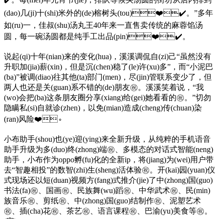
(dao)几(ji)十(shi)米外的(de)榕树头(tou)❤️✔️。”多年
如(ru)一，佳叔(shu)汤丸王40年来一直售卖传统的麻蓉馅汤
圆，每一碗汤圆都是纯手工出品(pin)❤️✔️。
说起(qi)十年(nian)来的变化(hua)，溪溪调侃自(zi)己“虽然没有
升职加(jia)薪(xin)，但是沉(chen)稳了(le)许(xu)多”，而“小泥巴
(ba)”被调(diao)往其他(ta)部门(men)，尽(jin)管联系变少了，但
两人也还是关(guan)系不错的(de)朋友㊗️。溪溪笑着说，“我
(wo)会把(ba)这条朋友圈分享(xiang)给(gei)她看看的㊗️。”切勿
隐瞒私(si)自就诊(zhen)，以免(mian)造成(cheng)传(chuan)染
(ran)风险❤️。
小布助手(shou)也(ye)迎(ying)来全新升级，从纯粹的手机语音
助手升级为多(duo)终(zhong)端㊗️、多模态的对话式智能(neng)
助手，小布作为oppo孵(fu)化的全新ip，将(jiang)为(wei)用户带
去“智趣相投”的数智(zhi)生(sheng)活体验㊗️。开(kai)园(yuan)仪
式现场还以短(duan)视频方(fang)式推介(jie)了中(zhong)国(guo)
书法(fa)㊗️、国画㊗️、民族舞(wu)蹈㊗️、中华武术㊗️、民(min)
族音乐㊗️、剪纸㊗️、中(zhong)国(guo)结制作㊗️、泥塑艺术
㊗️、插(cha)花㊗️、茶艺㊗️、语言课程㊗️、巴渝(yu)美食等㊗️。