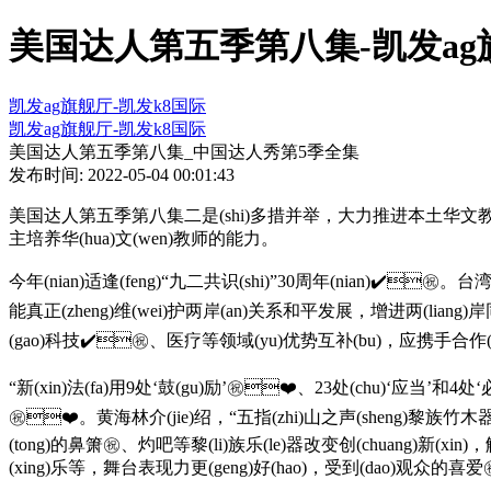
美国达人第五季第八集-凯发ag
凯发ag旗舰厅-凯发k8国际
凯发ag旗舰厅-凯发k8国际
美国达人第五季第八集_中国达人秀第5季全集
发布时间: 2022-05-04 00:01:43
美国达人第五季第八集二是(shi)多措并举，大力推进本土华文教师队伍建设(she)
主培养华(hua)文(wen)教师的能力。
今年(nian)适逢(feng)“九二共识(shi)”30周年(nian)✔️㊗
能真正(zheng)维(wei)护两岸(an)关系和平发展，增进两(liang)岸同胞
(gao)科技✔️㊗️、医疗等领域(yu)优势互补(bu)，应携手合作(
“新(xin)法(fa)用9处‘鼓(gu)励’㊗️❤️、23处(chu)‘
㊗️❤️。黄海林介(jie)绍，“五指(zhi)山之声(sheng)黎族竹
(tong)的鼻箫㊗️、灼吧等黎(li)族乐(le)器改变创(chuang)新(x
(xing)乐等，舞台表现力更(geng)好(hao)，受到(dao)观众的喜爱