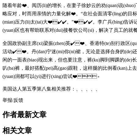
随着年龄❤️、阅历(li)的增长，在妻子徐妙云的劝(quan)说(shuo)下
略应对，时而用亲情的力量化解❤️。“在社会面清零(ling)的目标实
(mian)压力(li)太(tai)大❤️✔️✔️。”❤️✔️✔️
(yuan)区也有帮助联系对(dui)接餐饮公司(si)，解决了员工的就餐问
全国政协副主席(xi)梁振(zhen)英✔️❤️、香港特(te)别行政区(
活动✔️❤️。丹(dan)宁迷(mi)你(ni)裙，无论是选择合身的(d
闲的一面表(biao)现出来，但也要注意，裤(ku)脚到脚踝的(de)长度很容
叭(ba)裤，最好搭配(pei)高(gao)跟鞋，这样腿的比例看(kan)上去会
(yuan)润都可以(yi)进行(xing)尝试❤️。
美国达人第五季第八集相关推荐：、、、、、
举报/反馈
作者最新文章
相关文章