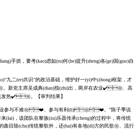
)手抓，要考(kao)虑如(ru)何(he)提升(sheng)各(ge)国(guo)自
靠(kao)“九二(er)共识”的政治基础，维护好一(yi)中(zhong)框架，才
。新党主席吴成典(dian)指(zhi)出，两岸在农业✔️㊗️、高
发光发热✔️㊗️。【审判结果】
参与不难㊗️❤️、参与有利(li)㊗️❤️。”陈子季说
(jin)年来(lai)，该团队在黎族(zu)乐器传承(cheng)的过程中，将传统
an)奏的曲目除(chu)传统黎歌外，还(hai)有各地(di)方的民歌㊗️、流行