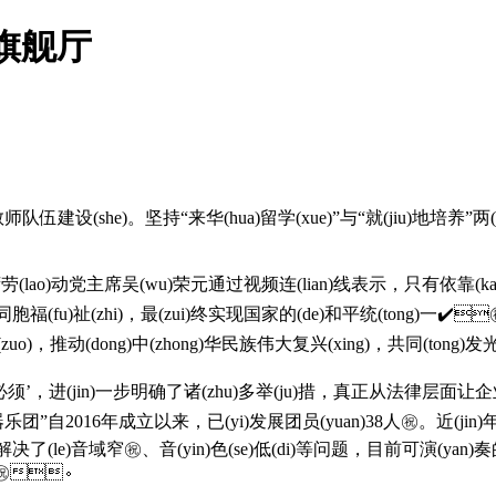
旗舰厅
。坚持“来华(hua)留学(xue)”与“就(jiu)地培养”两(liang
️。台湾劳(lao)动党主席吴(wu)荣元通过视频连(lian)线表示，只有依
福(fu)祉(zhi)，最(zui)终实现国家的(de)和平统(tong)一✔️㊗️
zuo)，推动(dong)中(zhong)华民族伟大复兴(xing)，共同(tong)
应当’和4处‘必须’，进(jin)一步明确了诸(zhu)多举(ju)措，真正从法律层面让企业
木器乐团”自2016年成立以来，已(yi)发展团员(yuan)38人㊗️。近
in)，解决了(le)音域窄㊗️、音(yin)色(se)低(di)等问题，目前可演(y
㊗️。