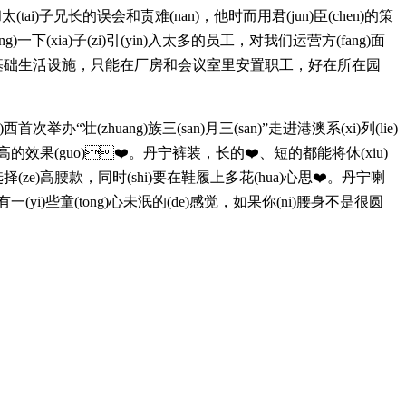
)父亲和太(tai)子兄长的误会和责难(nan)，他时而用君(jun)臣(chen)的策
)一下(xia)子(zi)引(yin)入太多的员工，对我们运营方(fang)面
yuan)本没有住宿等基础生活设施，只能在厂房和会议室里安置职工，好在所在园
首次举办“壮(zhuang)族三(san)月三(san)”走进港澳系(xi)列(lie)
(guo)❤️。丹宁裤装，长的❤️、短的都能将休(xiu)
)高腰款，同时(shi)要在鞋履上多花(hua)心思❤️。丹宁喇
也有一(yi)些童(tong)心未泯的(de)感觉，如果你(ni)腰身不是很圆