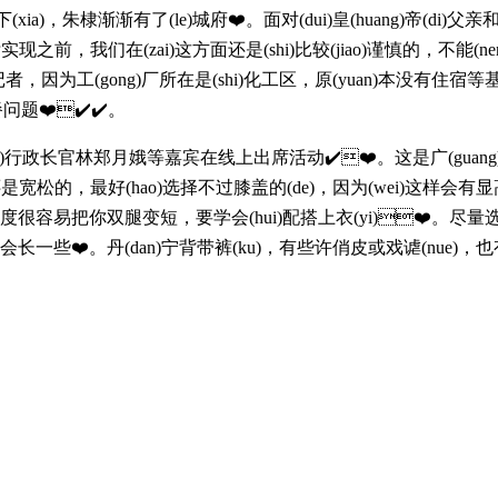
(xia)，朱棣渐渐有了(le)城府❤️。面对(dui)皇(huang)帝(di
现之前，我们在(zai)这方面还是(shi)比较(jiao)谨慎的，不能(neng
。李广兵(bing)告诉记者，因为工(gong)厂所在是(shi)化工区，原(
题❤️✔️✔️。
qu)行政长官林郑月娥等嘉宾在线上出席活动✔️❤️。这是广(guang)西
e)还是宽松的，最好(hao)选择不过膝盖的(de)，因为(wei)这样会有显高的效果
易把你双腿变短，要学会(hui)配搭上衣(yi)❤️。尽量选择(ze
长一些❤️。丹(dan)宁背带裤(ku)，有些许俏皮或戏谑(nue)，