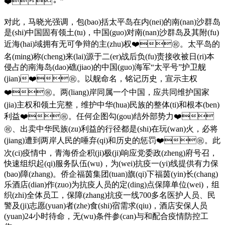
❤️。”
对此，马晓光强调，包(bao)括太平岛在内(nei)的南(nan)沙群岛
是(shi)中国固有领土(tu)，中国(guo)对南(nan)沙群岛及其附(fu)
近海(hai)域拥有无可争辩的主(zhu)权❤️㊗️。太平岛的
名(ming)称(cheng)来(lai)源于二(er)战后负(fu)责接收被日(ri)本
侵占的南海岛(dao)礁(jiao)的中国(guo)海军“太平号”护卫舰
(jian)❤️㊗️。以舰命名，铭记历史，宣示主权
❤️㊗️。两(liang)岸同属一个中国，应共同维护国家
(jia)主权和领土完整，维护中华(hua)民族的整体(ti)和根本(ben)
利益❤️㊗️。任何企图勾(gou)结外部势力❤️
㊗️、出卖中华民族(zu)利益的行径都是(shi)在玩(wan)火，必将
(jiang)遭到两岸人民的唾弃(qi)和历史的惩罚❤️㊗️。此
次(ci)疫情中，青海侨企积(ji)极(ji)响应党委政(zheng)府号召，
快速组织起(qi)服务队伍(wu)，为(wei)抗疫一(yi)线提供有力保
(bao)障(zhang)。侨企福茵集团(tuan)旗(qi)下福茵(yin)长(chang)
乐酒店(dian)作(zuo)为抗疫人员的定(ding)点保障单位(wei)，组
织(zhi)全体员工，保障(zhang)抗疫一线700多名医护人员、民
警及(ji)志愿(yuan)者(zhe)食(shi)宿需求(qiu)，酒店安保人员
(yuan)24小时待命，无(wu)条件参(can)与和配合疫情防控工