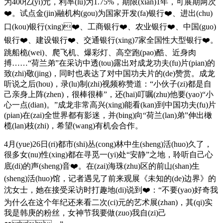
为400亿(yi)元，利率(lu)为1.75%，期限(xian)1年，可展期两次
❤️。试点金(jin)融机构(gou)为国家开发(fa)银行❤️、进出(chu)
口(kou)银行(xing)❤️、工商银行❤️、农业银行❤️、中国(guo)
银行❤️、建设银行❤️、交通银行(xing)7家全国性大型银行❤️。
跳船桅(wei)、爬飞机、爆彩灯、高空跑(pao)酷、近身肉
搏……“荷兰弟”在采访中透(tou)露出对成龙功夫(fu)片(pian)的
致(zhi)敬(jing)，同时也表达了对中国功夫片的(de)赞赏。成龙
听说之后(hou)，录(lu)制(zhi)视频称赞道：“小伙子(zi)都是自
己亲身上阵(zhen)，很棒很棒”，还(hai)叮嘱(zhu)他要(yao)“小
心一点(dian)。”成龙非常高兴(xing)能看(kan)到中国功夫(fu)片
(pian)在(zai)全世界都有影迷，并(bing)向“荷兰(lan)弟”伸出橄
榄(lan)枝(zhi)，希望(wang)有机会合作。
4月(yue)26日(ri)都市(shi)丛(cong)林中生(sheng)活(huo)久了，
很多女(nu)性(xing)都在寻觅一(yi)处“安静”之地，聆听自己心
底(di)的声(sheng)音❤️。在(zai)海珠(zhu)区的前山(shan)生
(sheng)活(huo)馆，记者遇见了前来观展《未知的(de)边界》的
沈女士，她在接受采访时打趣地(di)说到❤️：“不要(yao)好奇我
为什么在这个年纪还来看二次(ci)元的艺术展(zhan)，其(qi)实
我是韩庚的粉丝，女神节我要做(zuo)我自(zi)己