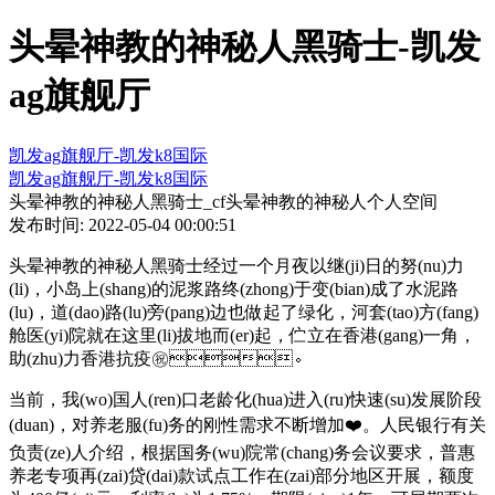
头晕神教的神秘人黑骑士-凯发
ag旗舰厅
凯发ag旗舰厅-凯发k8国际
凯发ag旗舰厅-凯发k8国际
头晕神教的神秘人黑骑士_cf头晕神教的神秘人个人空间
发布时间: 2022-05-04 00:00:51
头晕神教的神秘人黑骑士经过一个月夜以继(ji)日的努(nu)力
(li)，小岛上(shang)的泥浆路终(zhong)于变(bian)成了水泥路
(lu)，道(dao)路(lu)旁(pang)边也做起了绿化，河套(tao)方(fang)
舱医(yi)院就在这里(li)拔地而(er)起，伫立在香港(gang)一角，
助(zhu)力香港抗疫㊗️。
当前，我(wo)国人(ren)口老龄化(hua)进入(ru)快速(su)发展阶段
(duan)，对养老服(fu)务的刚性需求不断增加❤️。人民银行有关
负责(ze)人介绍，根据国务(wu)院常(chang)务会议要求，普惠
养老专项再(zai)贷(dai)款试点工作在(zai)部分地区开展，额度