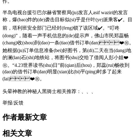
作。
半岛电视台援引巴尔赫省警察局(ju)发言人asif waziri的发言
称，爆(bao)炸的(de)袭击目标似(si)乎是什叶(ye)派乘客✔️。目
前，塔利班安全部门已经封(feng)锁了该区域✔️。“叮咚
(dong)”，随着一声手机信息的(de)提示声，佛山市民郑蕊畅
(chang)收(shou)到(dao)一条(tiao)借书订单(dan)❤️㊗️。
她根据(ju)订单信息准备(bei)好图书，第(di)二天在当(dang)地
的澜(lan)石(shi)地铁站，将图书(shu)交给了借阅人彭小姐❤️
㊗️。“4.23世界读书(shu)日”前(qian)后(hou)，郑蕊(rui)畅收到
(dao)的借书订单(dan)明显(xian)比(bi)平(ping)时多了起来
(lai)❤️㊗️。
头晕神教的神秘人黑骑士相关推荐：、、、
举报/反馈
作者最新文章
相关文章