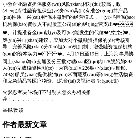
小微企业融资担保服务(wu)风险(xian)相对(dui)较高，政
(zheng)府性融资担保业(ye)务(wu)具(ju)有准公(gong)共产品
(pin)性质，采(cai)用“保本微利”的经营模式，一(yi)些担保(bao)
机构保(bao)费收入不能覆盖公司(si)的经(jing)营支出❤️
❤️、计提准备金(jin)以(yi)及可(ke)能发生的代偿❤️❤️。
殷(yin)兴山(shan)建议，应加大对小微融资担保的(de)考核引
导，完善风险(xian)分(fen)担(dan)机(ji)制，增强融资担保机构
(gou)的资本实力❤️❤️。4月17日至19日，上海海事局协
同上(shang)海市交通委分三批对辖(xia)区(qu)内128艘船舶892
人(ren)完成核酸检测(ce)；为辖(xia)区226艘小(xiao)型船舶、
749名船员(yuan)提供粮油(you)米面蔬菜(cai)等(deng)生活物资
和应急药品等医疗物资。(总台(tai)央视记者 郭(guo)臻)
火影忍者决斗场打不过别人怎么办相关推
荐：、、、、、、、、、
举报/反馈
作者最新文章