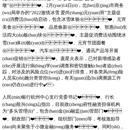
墩”㊗️❤️。2月(yue)14日(ri)，北(bei)京(jing)市商务
(wu)局举办的“2022激情冰雪 爱尚(shang)元(yuan)宵”主题促
(cu)消费活(huo)动启动，包含冰雪体验㊗️❤️、元宵
美食㊗️❤️、品质焕新㊗️❤️、智惠(hui)生
活四大(da)板(ban)块㊗️❤️。主题促消费活动围绕冰
雪(xue)体(ti)验(yan)㊗️❤️、元宵节团圆餐
㊗️❤️、汽车㊗️❤️、通讯产品等开展
(zhan)促销㊗️❤️。庞星火表示，已对新增感染者
(zhe)开展流行病(bing)学(xue)调查和密切接触(chu)者追(zhui)
踪，对涉及的风险点位(wei)进(jin)行排查，对各类风(feng)险
人员实(shi)施分类管控(kong)，有关(guan)流(liu)调溯源工作
(zuo)仍在(zai)进行中✔️。
人民(min)银行杭州中心支行党委书记❤️❤️、行长
(chang)殷兴(xing)山指出，目前政(zheng)府性融资担保机构
为“多头管理(li)”，包含(han)金(jin)融监(jian)管部门❤️
❤️、财政部门❤️❤️、组织部门(men)等，考核激励导
(dao)向未聚焦于小微金融(rong)服务❤️❤️。同时(shi)，