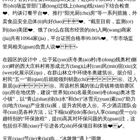
市(shi)场监管部门通(tong)过线上(shang)线(xian)下结合检查
❤️、约谈订餐平台❤️、推行“阳光厨(chu)房”等一系列措施，外
卖食品安全总体(ti)向好(hao)❤️。“截至目前，监测(ce)
到(dao)美团❤️、饿了(le)么在我市经营的(de)入网(wang)商家
(jia)共有10964家(jia)，平台证照合格率99.06%❤️。”市市场监
管局相关(guan)负责人说❤️。
在园区的设计中，位于延(yan)庆冬奥(ao)村(冬(dong)残奥村)侧
(ce)畔的西大庄科村将形成北方(fang)山村(cun)民(min)宿(xiu)文
(wen)化展示区(qu)，在群山林立中环绕冬奥建筑㊗️。据介绍，
村民“五一”前(qian)后就能领到钥匙(chi)㊗️、迁入
新居(ju)㊗️。而该村所属的张山营镇将借助赛区
(qu)所在地优势，建设“世界知(zhi)名最美(mei)冬(dong)奥冰雪
小镇”，以“青山(shan)绿(lu)水”和(he)“冰雪元(yuan)素(su)”助力
(li)地方(fang)产业发(fa)展，提升农民收入㊗️。不少酒店团队会
寻(xun)觅各种方法，让下榻(ta)的(de)客(ke)人享(xiang)受一(yi)
趟特别的“环保旅程”，提(ti)高其对环保问题的关(guan)注，这
包括但不限(xian)于引进各式(shi)环保项目和体验❤️✔️。
元宵(xiao)节(jie)来(lai)临，“冰墩墩”遇上“圆墩