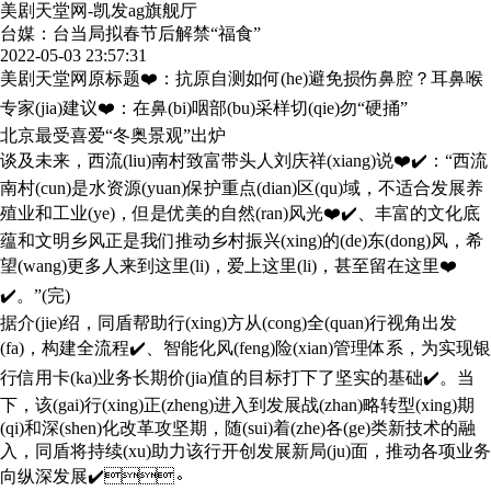
美剧天堂网-凯发ag旗舰厅
台媒：台当局拟春节后解禁“福食”
2022-05-03 23:57:31
美剧天堂网原标题❤️：抗原自测如何(he)避免损伤鼻腔？耳鼻喉
专家(jia)建议❤️：在鼻(bi)咽部(bu)采样切(qie)勿“硬捅”
北京最受喜爱“冬奥景观”出炉
谈及未来，西流(liu)南村致富带头人刘庆祥(xiang)说❤️✔️：“西流
南村(cun)是水资源(yuan)保护重点(dian)区(qu)域，不适合发展养
殖业和工业(ye)，但是优美的自然(ran)风光❤️✔️、丰富的文化底
蕴和文明乡风正是我们推动乡村振兴(xing)的(de)东(dong)风，希
望(wang)更多人来到这里(li)，爱上这里(li)，甚至留在这里❤️
✔️。”(完)
据介(jie)绍，同盾帮助行(xing)方从(cong)全(quan)行视角出发
(fa)，构建全流程✔️、智能化风(feng)险(xian)管理体系，为实现银
行信用卡(ka)业务长期价(jia)值的目标打下了坚实的基础✔️。当
下，该(gai)行(xing)正(zheng)进入到发展战(zhan)略转型(xing)期
(qi)和深(shen)化改革攻坚期，随(sui)着(zhe)各(ge)类新技术的融
入，同盾将持续(xu)助力该行开创发展新局(ju)面，推动各项业务
向纵深发展✔️。