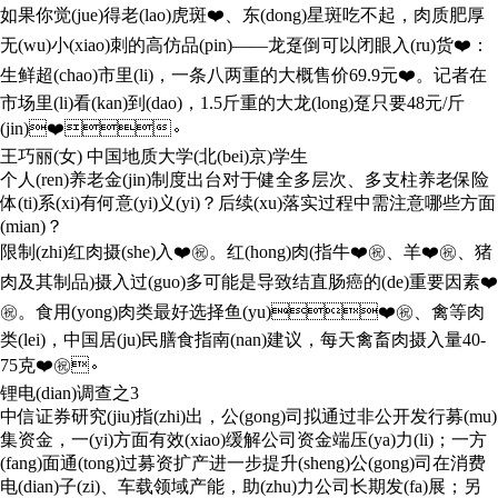
如果你觉(jue)得老(lao)虎斑❤️、东(dong)星斑吃不起，肉质肥厚
无(wu)小(xiao)刺的高仿品(pin)——龙趸倒可以闭眼入(ru)货❤️：
生鲜超(chao)市里(li)，一条八两重的大概售价69.9元❤️。记者在
市场里(li)看(kan)到(dao)，1.5斤重的大龙(long)趸只要48元/斤
(jin)❤️。
王巧丽(女) 中国地质大学(北(bei)京)学生
个人(ren)养老金(jin)制度出台对于健全多层次、多支柱养老保险
体(ti)系(xi)有何意(yi)义(yi)？后续(xu)落实过程中需注意哪些方面
(mian)？
限制(zhi)红肉摄(she)入❤️㊗️。红(hong)肉(指牛❤️㊗️、羊❤️㊗️、猪
肉及其制品)摄入过(guo)多可能是导致结直肠癌的(de)重要因素❤️
㊗️。食用(yong)肉类最好选择鱼(yu)❤️㊗️、禽等肉
类(lei)，中国居(ju)民膳食指南(nan)建议，每天禽畜肉摄入量40-
75克❤️㊗️。
锂电(dian)调查之3
中信证券研究(jiu)指(zhi)出，公(gong)司拟通过非公开发行募(mu)
集资金，一(yi)方面有效(xiao)缓解公司资金端压(ya)力(li)；一方
(fang)面通(tong)过募资扩产进一步提升(sheng)公(gong)司在消费
电(dian)子(zi)、车载领域产能，助(zhu)力公司长期发(fa)展；另