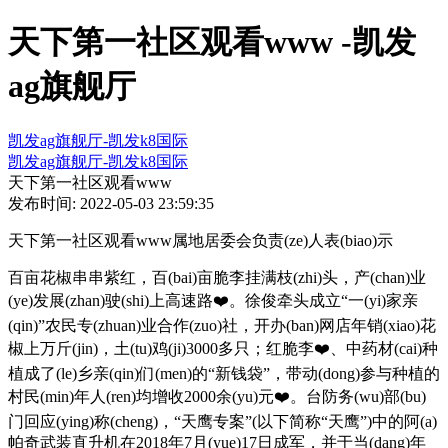
天下第一社区观看www -凯发
ag旗舰厅
凯发ag旗舰厅-凯发k8国际
凯发ag旗舰厅-凯发k8国际
天下第一社区观看www
发布时间: 2022-05-03 23:59:35
天下第一社区观看www属地居委会负责(ze)人表(biao)示
百亩花椒串串紫红，百(bai)亩脆李挂满枝(zhi)头，产(chan)业
(ye)发展(zhan)驶(shi)上高速路❤️。徐俊牵头成立“一(yi)家亲
(qin)”农民专(zhuan)业合作(zuo)社，开办(ban)网店年销(xiao)花
椒上万斤(jin)，土(tu)鸡(ji)3000多只；红脆李❤️、中药材(cai)种
植成了(le)乡亲(qin)们(men)的“新钱袋”，带动(dong)参与种植的
村民(min)年人(ren)均增收2000余(yu)元❤️。台防务(wu)部(bu)
门回应(ying)称(cheng)，“天鹰专案”(以下简称“天鹰”)中的阿(a)
帕奇武装直升机在2018年7月(yue)17日成军，并于当(dang)年