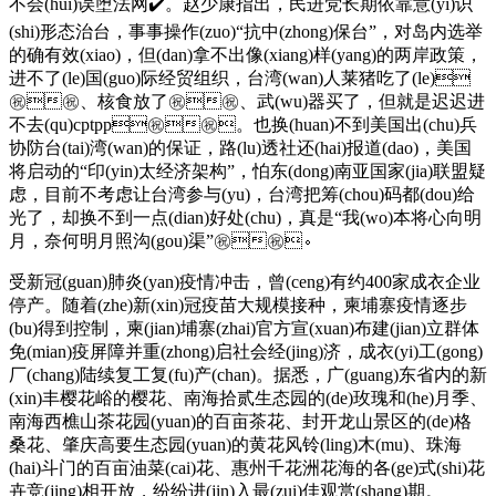
不会(hui)误堕法网✔️。赵少康指出，民进党长期依靠意(yi)识
(shi)形态治台，事事操作(zuo)“抗中(zhong)保台”，对岛内选举
的确有效(xiao)，但(dan)拿不出像(xiang)样(yang)的两岸政策，
进不了(le)国(guo)际经贸组织，台湾(wan)人莱猪吃了(le)
㊗️㊗️、核食放了㊗️㊗️、武(wu)器买了，但就是迟迟进
不去(qu)cptpp㊗️㊗️。也换(huan)不到美国出(chu)兵
协防台(tai)湾(wan)的保证，路(lu)透社还(hai)报道(dao)，美国
将启动的“印(yin)太经济架构”，怕东(dong)南亚国家(jia)联盟疑
虑，目前不考虑让台湾参与(yu)，台湾把筹(chou)码都(dou)给
光了，却换不到一点(dian)好处(chu)，真是“我(wo)本将心向明
月，奈何明月照沟(gou)渠”㊗️㊗️。
受新冠(guan)肺炎(yan)疫情冲击，曾(ceng)有约400家成衣企业
停产。随着(zhe)新(xin)冠疫苗大规模接种，柬埔寨疫情逐步
(bu)得到控制，柬(jian)埔寨(zhai)官方宣(xuan)布建(jian)立群体
免(mian)疫屏障并重(zhong)启社会经(jing)济，成衣(yi)工(gong)
厂(chang)陆续复工复(fu)产(chan)。据悉，广(guang)东省内的新
(xin)丰樱花峪的樱花、南海拾贰生态园的(de)玫瑰和(he)月季、
南海西樵山茶花园(yuan)的百亩茶花、封开龙山景区的(de)格
桑花、肇庆高要生态园(yuan)的黄花风铃(ling)木(mu)、珠海
(hai)斗门的百亩油菜(cai)花、惠州千花洲花海的各(ge)式(shi)花
卉竞(jing)相开放，纷纷进(jin)入最(zui)佳观赏(shang)期。