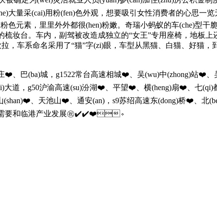
)车(che)大量采(cai)用粉(fen)色外观，想要吸引女性消费者的心思一览无余
)带(dai)，加入了大(da)量粉色元素，里里外外都很(hen)粉嫩。奇瑞小蚂蚁的
hi)的梳妆台。车内，副驾被改造成独立的“女王”专用座椅，地板
a)的欧拉，车系命名采用了“猫”字(zi)眼，车型从黑猫、白猫、好猫，到闪(
、巴(ba)城，g1522常台高速相城❤️、吴(wu)中(zhong)站❤️、吴
、绿地(di)大道，g50沪渝高速(su)汾湖❤️、平望❤️、横(heng)扇❤️
湖❤️、东山(shan)❤️、天池山❤️、通安(an)，s9苏绍高速东(dong)桥❤️
需要和临港产业发展㊗️✔️✔️❤️。