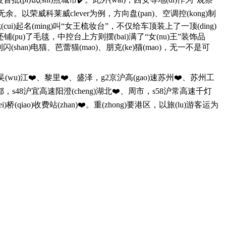
。以荣威科莱威clever为例，方向盘(pan)、空调控(kong)制
车(che)型干脆(cui)起名(ming)叫“女王梳妆台”，不仅给车顶装上了一顶(ding)
上还铺(pu)了毛毯，中控台上方则摆(bai)满了“女(nu)王”装饰品
shan)电猫、芭蕾猫(mao)、朋克(ke)猫(mao)，无一不是可
(wu)江❤️、黎里❤️、盛泽，g2京沪高(gao)速苏州❤️、苏州工
、七(qi)都，s48沪宜高速阳澄(cheng)湖北❤️、周市，s58沪常高速千灯
、北(bei)桥(qiao)收费站(zhan)❤️。重(zhong)要港区，以旅(lu)游客运为