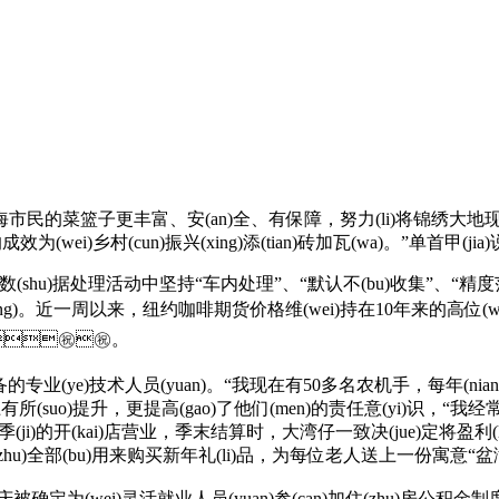
更丰富、安(an)全、有保障，努力(li)将锦绣大地现代农业示
ei)乡村(cun)振兴(xing)添(tian)砖加瓦(wa)。”单首甲(jia)说
u)据处理活动中坚持“车内处理”、“默认不(bu)收集”、“精度范
用(yong)。近一周以来，纽约咖啡期货价格维(wei)持在10年来的高位(
㊗️㊗️。
(ye)技术人员(yuan)。“我现在有50多名农机手，每年(nian)都
neng)上有所(suo)提升，更提高(gao)了他们(men)的责任意(yi)识，
。”经历了一整季(ji)的开(kai)店营业，季末结算时，大湾仔一致决(jue)定将盈利(
(juan)助(zhu)全部(bu)用来购买新年礼(li)品，为每位老人送上一份
、常州✔️、重庆被确定为(wei)灵活就业人员(yuan)参(can)加住(zhu)房