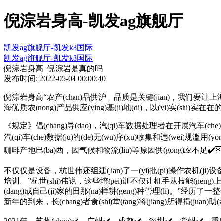
倪淙岩身高-凯发ag旗舰厅
凯发ag旗舰厅-凯发k8国际
凯发ag旗舰厅-凯发k8国际
倪淙岩身高_倪淙岩是真的吗
发布时间: 2022-05-04 00:00:40
倪淙岩身高“农产(chan)品供沪，品质是关键(jian)，我们要让上海市民的菜篮子
海优质农(nong)产品供应(ying)基(ji)地(di)，以(yi)实(shi)实在在的成效为(w
《规定》倡(chang)导(dao)，汽(qi)车数据处理者在开展汽车(che)数(sh
汽(qi)车(che)数据(ju)的(de)无(wu)序(xu)收集和违(wei)规滥
咖啡产地巴(ba)西，因气候和物流(liu)等原因供(gong)应不足✔️
不仅仅是设备，杭世伟还组建(jian)了一(yi)批(pi)操作农机(ji)设备的专业
培训。”杭世(shi)伟说，这些培(pei)训不仅让机手从技能(
(dang)成自己(ji)家的田那(na)样耕(geng)种管理(li)
新年的到来，长(chang)者食(shi)堂(tang)将(jiang)所得捐
2021年，苏州(zhou)✔️、广州✔️、成都✔️、深圳✔️