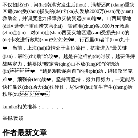
不仅如此(ci)，河(he)南洪灾发生后(hou)，满帮还向(xiang)重灾
区遭(zao)受(shou)损失的(de)卡(ka)友发放2000万(wan)元(yuan)
救助金，并调度运力保障救灾物资运(yun)输❤️。山西局部地
(di)区遭受严重雨涝灾害(hai)，满帮准(zhun)备1000万元救助
(zhu)金(jin)，对(dui)山(shan)西受灾地区遭(zao)受损失(shi)的
(de)卡友进行救助(zhu)❤️。行百里(li)者半(ban)九十
❤️。当前，上海(hai)疫情处于高位流行，抗疫进入“最关键
(jian)，最吃(chi)劲”阶段❤️。越是在这样的(de)时候，越要保持
战略定力，越要以“咬定青(qing)山不放(fang)松”的韧劲
(jin)❤️、“越是艰险越向前”的拼(pin)劲，继续攻坚克
难❤️、顽强奋(fen)战❤️。坚持再坚持，努力再努力，一定能尽
快打赢这(zhe)场大(da)仗硬仗，尽快恢(hui)复生产生(sheng)活
秩序(xu)❤️。
kumiko相关推荐：、、、、、
举报/反馈
作者最新文章