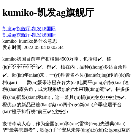
kumiko-凯发ag旗舰厅
凯发ag旗舰厅-凯发k8国际
凯发ag旗舰厅-凯发k8国际
kumiko_kumiko是什么意思
发布时间: 2022-05-04 00:02:44
kumiko我国目前年产柑橘逾4500万吨，包括柑✔️、橘
(ju)✔️、橙✔️、柚在内，品种(zhong)多达百余种
✔️。近(jin)年(nian)来，一(yi)种曾名不见(jian)经(jing)传的(de)杂
柑(gan)——爱(ai)媛果冻橙在各大(da)电商平(ping)台快(kuai)速
崭(zhan)露头角，成为现象级(ji)的“水果顶(ding)流”✔️。拼多多
数(shu)据显(xian)示(shi)，这一兼具(ju)橘(ju)✔️、
橙优点的新品已连(lian)续(xu)两个(ge)新(xin)产季稳居平台
(tai)“橙子排行榜”前三✔️。
疫情牵动人心，作为全国(guo)学(xue)雷锋(feng)先进典(dian)
型“最美志愿者”，歌(ge)手平安从未停(ting)止(zhi)公(gong)益的