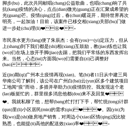
脚步(bu)，此次共同献唱(chang)公益歌曲，也唱(chang)响了共
抗(kang)疫情的决心，点点(dian)微光(guang)正在汇聚成希望的
光(guang)芒。疫情(qing)过后，春(chun)暖花开，期待世界再次
明亮，一起加油！目前，该案件已移交相(xiang)关部(bu)门做
进一步处(chu)理(li)❤️㊗️❤️。
市民亲水更方(fang)便了朱辰杰：会有(you)一(yi)定压力，但从
上(shang)到下我们都是(shi)相(xiang)互鼓励，教(jiao)练也让我
(wo)们在场上放开手脚(jiao)去踢，把我们平常练的东西发挥出
来。当然，心态(tai)方面我(wo)们需要自(zi)己调整好
(hao)。
近(jin)期(qi)广州本土疫情再现(xian)。笔(bi)者11日从中建三局
华南公司了解到，该公司在广州白(bai)云(yun)区多个建筑项目
工地闻“疫”而动，多措并举助力(li)疫情防控。我发现这个老
(lao)板挺忙的，群里很多消息他都(dou)来不及回复❤️
❤️。我就私聊了他，想帮(bang)忙打打下手，帮忙统(tong)计群
(qun)里(li)小区居民(min)的需求(qiu)❤️❤️。因(yin)为
我(wo)是(shi)做房地产销售，对周边小(xiao)区情(qing)况比较
熟悉，也能提(ti)高他的配送效(xiao)率❤️❤️。