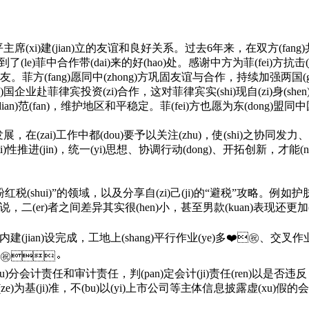
i)建(jian)立的友谊和良好关系。过去6年来，在双方(fang)共
了(le)菲中合作带(dai)来的好(hao)处。感谢中方为菲(fe
。菲方(fang)愿同中(zhong)方巩固友谊与合作，持续加强两国(guo)
迎中(zhong)国企业赴菲律宾投资(zi)合作，这对菲律宾实(shi)现自(zi)身(shen)发(f
n)范(fan)，维护地区和平稳定。菲(fei)方也愿为东(dong)盟同中国(
、共享(xiang)发展，在(zai)工作中都(dou)要予以关注(zhu)，使(shi)之协同发力
u)、整体(ti)性推进(jin)，统一(yi)思想、协调行动(dong)
粉红税(shui)”的领域，以及分享自(zi)己(ji)的“避税”攻略。
二(er)者之间差异其实很(hen)小，甚至男款(kuan)表现还更加(jia)优越
ian)设完成，工地上(shang)平行作业(ye)多❤️㊗️、交叉作
️㊗️。
)区(qu)分会计责任和审计责任，判(pan)定会计(ji)责任(ren)以
(ze)为基(ji)准，不(bu)以(yi)上市公司等主体信息披露虚(xu)假的