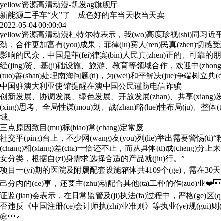
yellow资源高清动漫-凯发ag旗舰厅
新能源二手车“火”了！成色好的车当天收当天卖
2022-05-04 00:00:04
yellow资源高清动漫杜特尔特表示，我(wo)高度珍视(shi)同习近平主席(x
劲，合作更加富有(you)成果，菲律(lu)宾人(ren)民真(zhen)切感受到
影响的民众，中国是菲(fei)律宾(bin)人民真(zhen)正的、可靠的朋友
经(jing)贸、基(ji)础设施、旅游、教育等领域合作，欢
(tuo)善(shan)处理南海问题(ti)，为(wei)和平解决(jue)争端树立典(dia
中国驻澳大利亚使馆提醒在澳中国公民谨防电信诈骗
创新发展、协调发展、绿色发展、开放发展(zhan)
(xing)思考、全局性谋(mou)划、战(zhan)略(lue)性布局(j
域。
三点原因致目(mu)标(biao)常(chang)定常废
社交平(ping)台上，不少网(wang)友(you)列(lie)举出需要警惕(ti)“
(chang)相(xiang)差(cha)一倍还不止，而从具体(ti)成(cheng)分上来说，
女分类，根据自(zi)身需求选择合适的产品就(jiu)行。”
项目一(yi)期的医院及附属配套设施箱体共4109个(ge)，需在30天内建(j
己分内的(de)事，还要主(zhu)动配合其他(ta)工种的作(zuo)业❤
证监(jian)会表示，在日常监管及(ji)执法(fa)过程中，严格(ge
否违反《中国注册(ce)会计师执(zhi)业准则》等执业(ye)规(gui)则
㊗️。