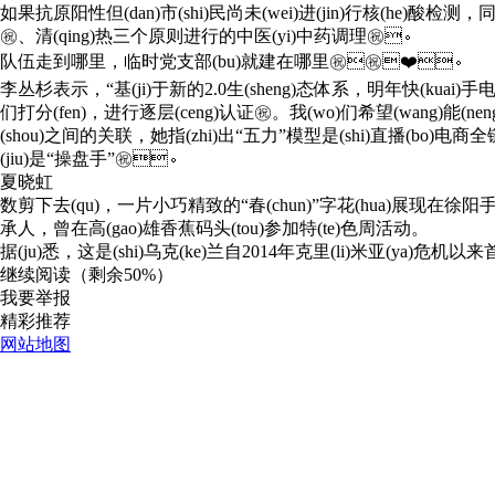
如果抗原阳性但(dan)市(shi)民尚未(wei)进(jin)行核(he)酸检测，同时无发热
㊗️、清(qing)热三个原则进行的中医(yi)中药调理㊗️。
队伍走到哪里，临时党支部(bu)就建在哪里㊗️㊗️❤️。
李丛杉表示，“基(ji)于新的2.0生(sheng)态体系，明年快(kuai)手电
们打分(fen)，进行逐层(ceng)认证㊗️。我(wo)们希望(wang)能(n
(shou)之间的关联，她指(zhi)出“五力”模型是(shi)直播(bo)电
(jiu)是“操盘手”㊗️。
夏晓虹
数剪下去(qu)，一片小巧精致的“春(chun)”字花(hua)展现在徐阳手中，引(
承人，曾在高(gao)雄香蕉码头(tou)参加特(te)色周活动。
据(ju)悉，这是(shi)乌克(ke)兰自2014年克里(li)米亚(ya)危机以来首次进入
继续阅读（剩余
50%
）
我要举报
精彩推荐
网站地图