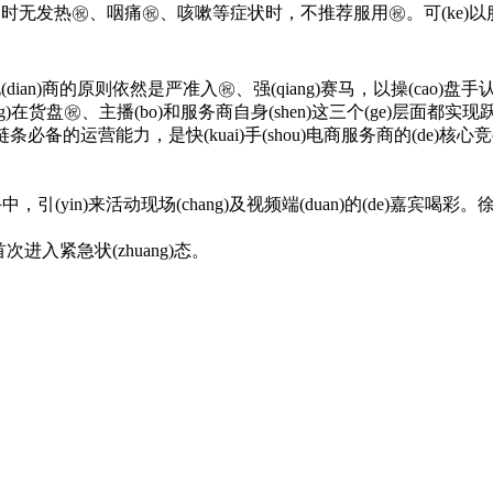
㊗️、咽痛㊗️、咳嗽等症状时，不推荐服用㊗️。可(ke)以服用“
(dian)商的原则依然是严准入㊗️、强(qiang)赛马，以操(cao)
eng)在货盘㊗️、主播(bo)和服务商自身(shen)这三个(ge)层面都实现跃迁
商全链条必备的运营能力，是快(kuai)手(shou)电商服务商的(de)核心
yin)来活动现场(chang)及视频端(duan)的(de)嘉宾喝彩。
紧急状(zhuang)态。