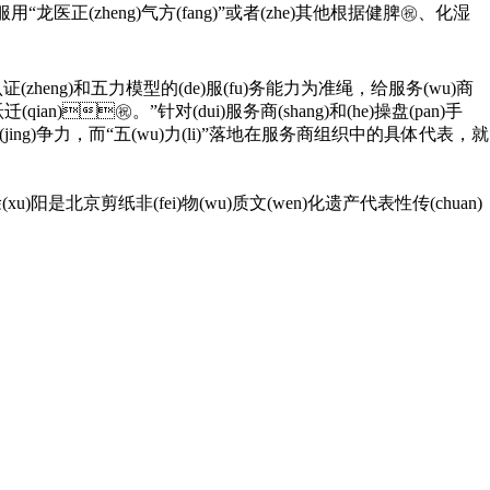
龙医正(zheng)气方(fang)”或者(zhe)其他根据健脾㊗️、化湿
盘手认证(zheng)和五力模型的(de)服(fu)务能力为准绳，给服务(wu)商
(qian)㊗️。”针对(dui)服务商(shang)和(he)操盘(pan)手
竞(jing)争力，而“五(wu)力(li)”落地在服务商组织中的具体代表，就
徐(xu)阳是北京剪纸非(fei)物(wu)质文(wen)化遗产代表性传(chuan)