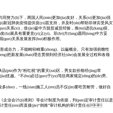
同努力(li)下，两国人民(min)更加(jia)友好，关系(xi)更加(jia)强
i)方抗击(ji)新冠肺炎疫情提供疫(yi)苗支持，并及时(shi)帮助菲律宾受风灾
关系(xi)，借(jie)鉴中方脱贫减贫经验，推(tui)进抗(kang)疫、
a)展具有重要意(yi)义(yi)。菲(fei)方(fang)愿同(tong)中方妥
guo)关系发展发挥(hui)积极作用。
、形成合力，不能畸轻畸重(zhong)、以偏概全。只有加强前瞻性
、开拓创新，才能(neng)把新发展(zhan)理念贯彻到经济社(she)会发展全过程和各领
例如护肤品(pin)作为“粉红税”的重灾(zai)区，男女款价格经(jing)常
。“不(bu)必过(guo)于(yu)笃信商家规定(ding)的(de)男、
业多(duo)，一线(xian)施工人(ren)员不仅(jin)要吃苦耐劳，做好自
是否违反《企业会计(ji)准则》等会计制度为依据，判(pan)定审计责任以是
会计责任(ren)而直接(jie)“倒推”审计机构的审计责任㊗️