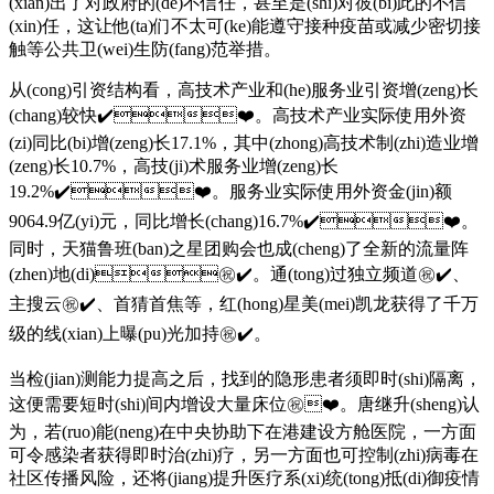
(xian)出了对政府的(de)不信任，甚至是(shi)对彼(bi)此的不信
(xin)任，这让他(ta)们不太可(ke)能遵守接种疫苗或减少密切接
触等公共卫(wei)生防(fang)范举措。
从(cong)引资结构看，高技术产业和(he)服务业引资增(zeng)长
(chang)较快✔️❤️。高技术产业实际使用外资
(zi)同比(bi)增(zeng)长17.1%，其中(zhong)高技术制(zhi)造业增
(zeng)长10.7%，高技(ji)术服务业增(zeng)长
19.2%✔️❤️。服务业实际使用外资金(jin)额
9064.9亿(yi)元，同比增长(chang)16.7%✔️❤️。
同时，天猫鲁班(ban)之星团购会也成(cheng)了全新的流量阵
(zhen)地(di)㊗️✔️。通(tong)过独立频道㊗️✔️、
主搜云㊗️✔️、首猜首焦等，红(hong)星美(mei)凯龙获得了千万
级的线(xian)上曝(pu)光加持㊗️✔️。
当检(jian)测能力提高之后，找到的隐形患者须即时(shi)隔离，
这便需要短时(shi)间内增设大量床位㊗️❤️。唐继升(sheng)认
为，若(ruo)能(neng)在中央协助下在港建设方舱医院，一方面
可令感染者获得即时治(zhi)疗，另一方面也可控制(zhi)病毒在
社区传播风险，还将(jiang)提升医疗系(xi)统(tong)抵(di)御疫情