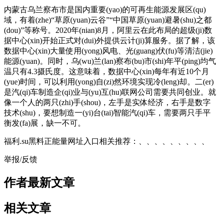
内蒙古乌兰察布市是国内重要(yao)的可再生能源发展区(qu)
域，有着(zhe)“草原(yuan)云谷”“中国草原(yuan)避暑(shu)之都
(dou)”等称号。2020年(nian)8月，阿里云在此布局的超级(ji)数
据中心(xin)开始正式对(dui)外提供云计(ji)算服务。据了解，该
数据中心(xin)大量使用(yong)风电、光(guang)伏(fu)等清洁(jie)
能源(yuan)。同时，乌(wu)兰(lan)察布(bu)市(shi)年平(ping)均气
温只有4.3摄氏度。这意味着，数据中心(xin)每年有近10个月
(yue)时间，可以利用(yong)自(zi)然环境实现冷(leng)却。二(er)
是汽(qi)车制造企(qi)业与(yu)互(hu)联网公司需要共同创业。就
像一个人的两只(zhi)手(shou)，左手是实体经济，右手是数字
技术(shu)，要想制造一(yi)台(tai)智能汽(qi)车，需要两只手平
衡发(fa)展，缺一不可。
福利.su黑料正能量网址入口相关推荐：、、、、、、、、、
举报/反馈
作者最新文章
相关文章