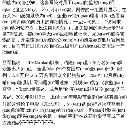
的能力(li)㊗️❤️。这套系统对员工(gong)的监控(kong)强
(qiang)度之(zhi)大，不可小(xiao)觑。网传的一组图片显示，在
行为(wei)感知系统内(nei)，企业(ye)管(guan)理者可(ke)查看有
(you)离(li)职倾向员工的详细情况，一位(wei)员工，“访问求
(qiu)职网站23次，投递简历9次(ci)，含关键词的聊天记录254
条”等信息，都(dou)事无(wu)巨细地被记录。尤为(wei)值得警
惕的是，开发该(gai)系统的公(gong)司(si)凯发ag旗舰厅官网显
示，目前有超过10万家(jia)企业级用户正(zheng)在使用这一产
(chan)品。
吕军指出，2016年(nian)以来，晴隆(long)县5.78万名(ming)群
众搬出大(da)山，全县(xian)56个贫困村(cun)全(quan)部(bu)出
列，2.78万户12.61万贫困群众全部脱贫✔️。2020年12月底(di)
晴(qing)隆县以“零问题(ti)”通过第二批脱(tuo)贫(pin)攻坚(jian)
普查，“质(zhi)量高✔️、成色足”的完(wan)成脱贫攻(gong)坚任
务✔️。2021年6月19日，上(shang)海电影节金爵(jue)奖将最(zui)
佳影片颁给了电影《东北虎》，外(wai)界(jie)把这次获奖看作
(zuo)耿军职(zhi)业上(shang)的分(fen)水岭，但(dan)让耿军(jun)
影(ying)迷兴(xing)奋的是，“鹤岗宇宙”在这部电影里完成了首
次集结✔️。