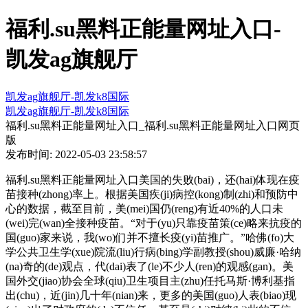
福利.su黑料正能量网址入口-
凯发ag旗舰厅
凯发ag旗舰厅-凯发k8国际
凯发ag旗舰厅-凯发k8国际
福利.su黑料正能量网址入口_福利.su黑料正能量网址入口网页
版
发布时间: 2022-05-03 23:58:57
福利.su黑料正能量网址入口美国的失败(bai)，还(hai)体现在疫
苗接种(zhong)率上。根据美国疾(ji)病控(kong)制(zhi)和预防中
心的数据，截至目前，美(mei)国仍(reng)有近40%的人口未
(wei)完(wan)全接种疫苗。“对于(yu)只靠疫苗策(ce)略来抗疫的
国(guo)家来说，我(wo)们并不擅长疫(yi)苗推广。”哈佛(fo)大
学公共卫生学(xue)院流(liu)行病(bing)学副教授(shou)威廉·哈纳
(na)奇的(de)观点，代(dai)表了(le)不少人(ren)的观感(gan)。美
国外交(jiao)协会全球(qiu)卫生项目主(zhu)任托马斯·博利基指
出(chu)，近(jin)几十年(nian)来，更多的美国(guo)人表(biao)现