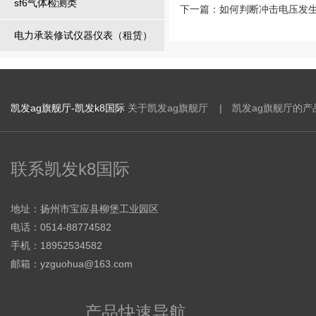
sf6气体检测类
下一篇：
如何判断冲击电压发
电力承装修试仪器仪表（租赁）
凯发ag旗舰厅-凯发k8国际
关于凯发ag旗舰厅 |
凯发ag旗舰厅的产
联系凯发k8国际
地址：扬州市宝应县柳堡工业园区
电话：0514-88774582
手机：18952534582
邮箱：
yzguohua@163.com
产品快速导航