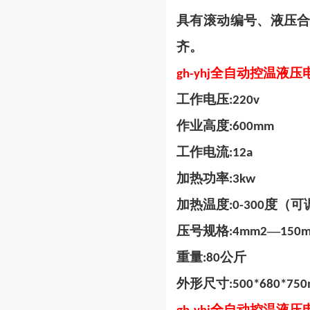
具有滚动编号、液压
齐。
全自动控温液压
gh-yhj
工作电压
:220v
作业高度
:600mm
工作电流
:12a
加热功率
:3kw
加热温度
度（可
:0-300
压号规格
—
:4mm2
150m
重量
公斤
:80
外形尺寸
:500*680*75
全自动控温液压