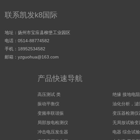
联系凯发k8国际
地址：扬州市宝应县柳堡工业园区
电话：0514-88774582
手机：18952534582
邮箱：
yzguohua@163.com
产品快速导航
高压测试 类
绝缘 接地电
振动平衡仪
油化分析，滤
变频串联谐振
变压器检测仪
局部放电检测仪
无局放试验变
冲击电压发生器
电器 综合试验