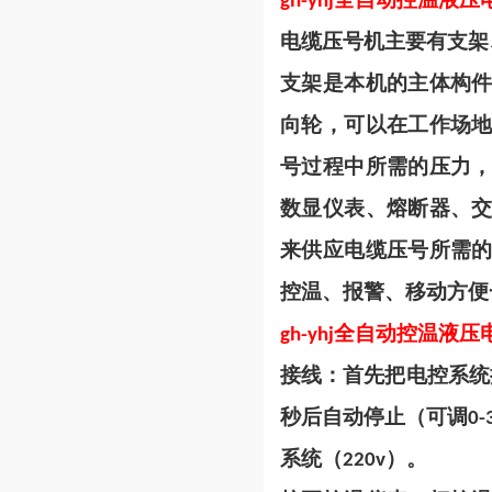
gh-yhj
电缆压号机主要有支架
支架是本机的主体构
向轮，可以在工作场
号过程中所需的压力
数显仪表、熔断器、
来供应电缆压号所需
控温、报警、移动方便
全自动控温液压
gh-yhj
接线：首先把电控系统
秒后自动停止（可调
0-
系统（
）。
220v