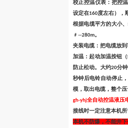
校正控温仪表：把控
设定在
度左右），
160
根据电缆平方的大小、
﹟
。
--280m
夹装电缆：把电缆放到
加温：起动加温按钮（
防止松动。大约
分钟
20
秒钟后电铃自动停止
模，取出电缆，整个压
全自动控温液压
gh-yhj
接线时一定注意本机所
本机不防爆，不能井下