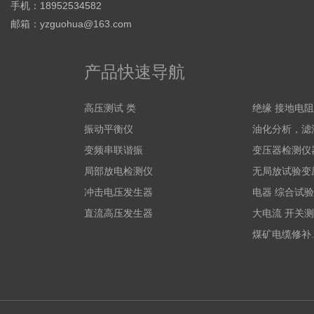
手机：18952534582
邮箱：
yzguohua@163.com
产品快速导航
高压测试 类
绝缘 接地电
振动平衡仪
油化分析，滤
变频串联谐振
变压器检测仪
局部放电检测仪
无局放试验变
冲击电压发生器
电器 综合试验
直流高压发生器
大电流 开关测
煤矿电缆修补.