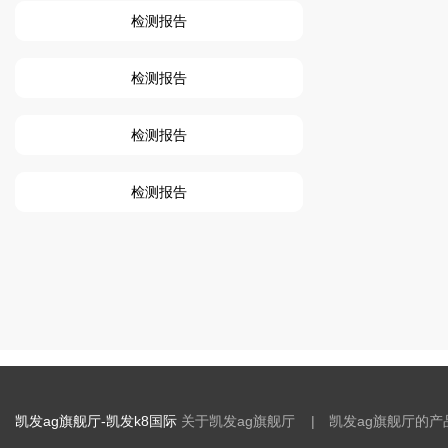
检测报告
检测报告
检测报告
检测报告
凯发ag旗舰厅-凯发k8国际
关于凯发ag旗舰厅 |
凯发ag旗舰厅的产