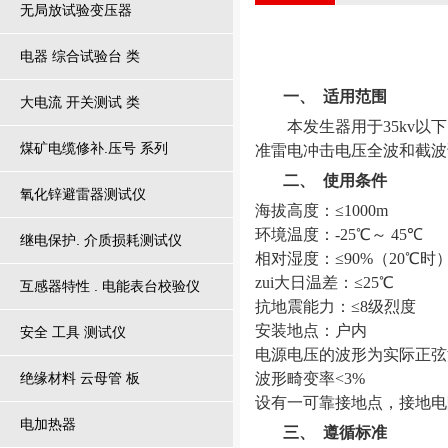
无局放试验变压器
电器 综合试验台 类
一、
适用范围
大电流 开关测试 类
本发生器用于35kv
煤矿电缆修补.压号 系列
准雷电冲击电压全波和截波
二、
使用条件
氧化锌避雷器测试仪
海拔高度：
≤1000m
环境温度：
-2
5
℃
～
45℃
继电保护. 介质损耗测试仪
相对湿度：
≤90%（20℃时
zui大日温差：≤25℃
互感器特性 . 电能表台校验仪
抗地震能力：≤8级烈度
安装地点：户内
安全 工具 测试仪
电源电压的波形为实际正弦
绝缘材料 云母管 板
波形畸变率
<3%
设有一可靠接地点，接地电
电加热器
三、
遵循标准