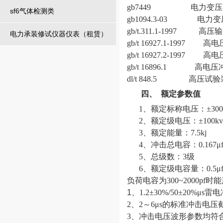
gb7449
电力变压
sf6气体检测类
gb1094.3-03
电力变
gb/t.311.1-1997
高压输
电力承装修试仪器仪表（租赁）
gb/t 16927.1-1997
高电
gb/t 16927.2-1997
高电
gb/t 16896.1
高电压
dl/t 848.5
高压试验
四、
额定参数值
1、
额定标称电压：±300
2、
额定级电压：±100kv
3、
额定能量：7.5kj
4、
冲击总电容：0.167μ
5、
总级数：3级
6、
额定级电容量：0.5μ
负荷电容为300~2000pf
1
、
1.2
±
30%/50
±
20%
μs雷
2
、2
～
6
μs的标准冲击电压截
3
、冲击电压波形参数均符合ie