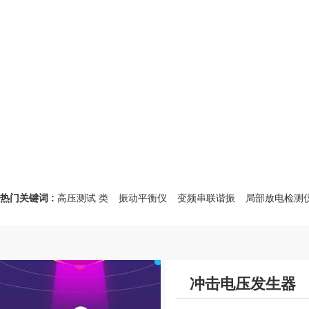
热门关键词 :
高压测试 类
振动平衡仪
变频串联谐振
局部放电检测
冲击电压发生器