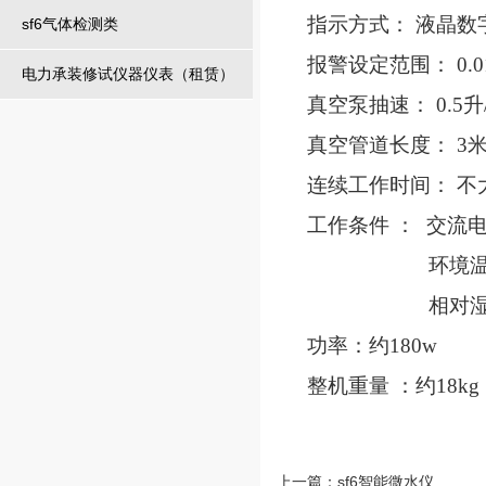
指示方式： 液晶数
sf6气体检测类
报警设定范围： 0.0
电力承装修试仪器仪表（租赁）
真空泵抽速： 0.5升
真空管道长度： 3
连续工作时间： 不
工作条件 ： 交流电源 
环境温
相对湿
功率：约180w
整机重量 ：约18k
上一篇：
sf6智能微水仪