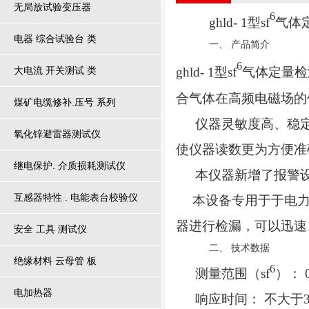
无局放试验变压器
6
ghld- 1
型sf
气体
电器 综合试验台 类
一、
产品简介
6
大电流 开关测试 类
ghld- 1
型sf
气体定量检
合气体在高频电磁场的
煤矿电缆修补.压号 系列
仪器灵敏度高、稳
氧化锌避雷器测试仪
使仪器读数更为方便准
继电保护. 介质损耗测试仪
本仪器新增了报警
互感器特性 . 电能表台校验仪
本设备专用于于电
器进行检漏，可以迅速
安全 工具 测试仪
二、
技术数据
绝缘材料 云母管 板
6
测量范围（sf
）： 
电加热器
响应时间： 不大于