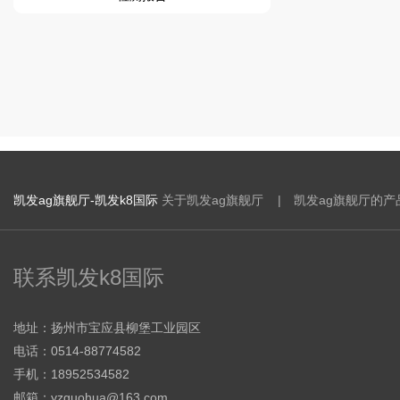
凯发ag旗舰厅-凯发k8国际
关于凯发ag旗舰厅 |
凯发ag旗舰厅的产
联系凯发k8国际
地址：扬州市宝应县柳堡工业园区
电话：0514-88774582
手机：18952534582
邮箱：
yzguohua@163.com