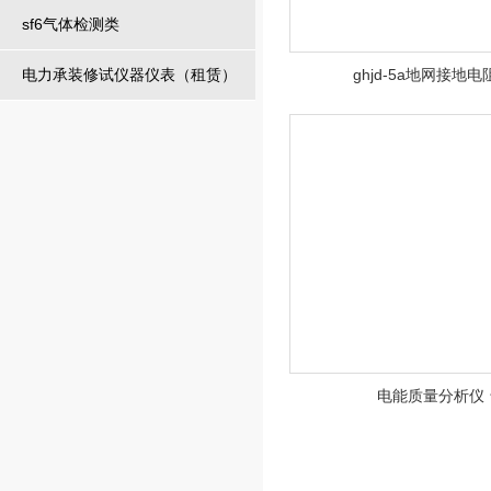
sf6气体检测类
ghjd-5a地网接地
电力承装修试仪器仪表（租赁）
电能质量分析仪